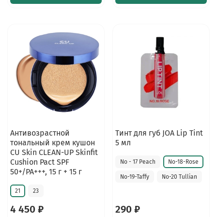
Антивозрастной
Тинт для губ JOA Lip Tint
тональный крем кушон
5 мл
CU Skin CLEAN-UP Skinfit
Cushion Pact SPF
No - 17 Peach
No-18-Rose
50+/PA+++, 15 г + 15 г
No-19-Taffy
No-20 Tullian
21
23
4 450 ₽
290 ₽