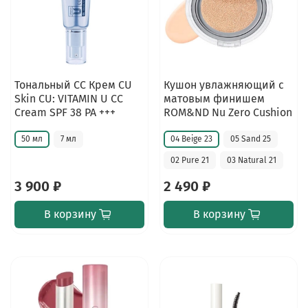
Тональный СС Крем CU
Кушон увлажняющий с
Skin CU: VITAMIN U CC
матовым финишем
Cream SPF 38 PA +++
ROM&ND Nu Zero Cushion
50 мл
7 мл
04 Beige 23
05 Sand 25
02 Pure 21
03 Natural 21
3 900 ₽
2 490 ₽
В корзину
В корзину