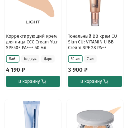
Корректирующий крем
Тональный BB крем CU
для лица CCC Cream Yu.r
Skin CU: VITAMIN U BB
SPF50+ PA+++ 50 мл
Cream SPF 28 PA++
Лайт
Медиум
Дарк
50 мл
7 мл
4 190 ₽
3 900 ₽
В корзину
В корзину