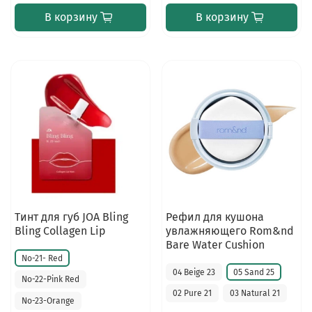
В корзину
В корзину
Тинт для губ JOA Bling
Рефил для кушона
Bling Collagen Lip
увлажняющего Rom&nd
Bare Water Cushion
No-21- Red
04 Beige 23
05 Sand 25
No-22-Pink Red
02 Pure 21
03 Natural 21
No-23-Orange