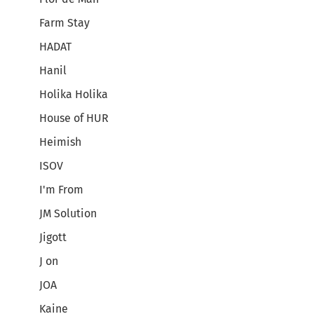
Farm Stay
HADAT
Hanil
Holika Holika
House of HUR
Heimish
ISOV
I'm From
JM Solution
Jigott
J on
JOA
Kaine