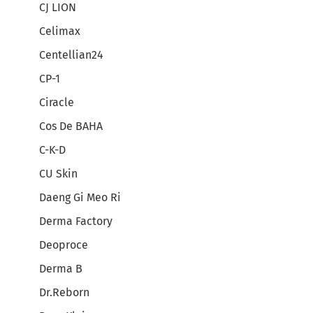
CJ LION
Celimax
Centellian24
CP-1
Ciracle
Cos De BAHA
C-K-D
CU Skin
Daeng Gi Meo Ri
Derma Factory
Deoproce
Derma B
Dr.Reborn