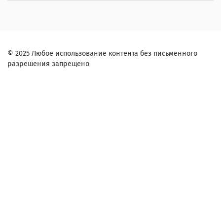
© 2025 Любое использование контента без письменного
разрешения запрещено
Заказ в один клик
Контактное лицо (ФИО):
Контактный телефон: