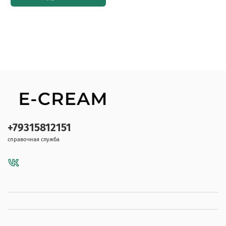
+79315812151
справочная служба