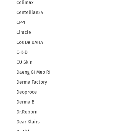
Celimax
Centellian24
CP-1
Ciracle
Cos De BAHA
C-K-D
CU Skin
Daeng Gi Meo Ri
Derma Factory
Deoproce
Derma B
Dr.Reborn
Dear Klairs