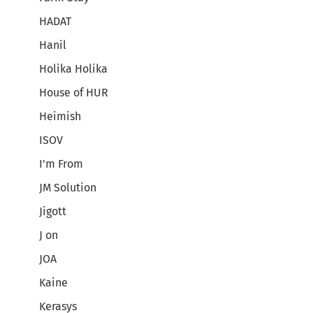
HADAT
Hanil
Holika Holika
House of HUR
Heimish
ISOV
I'm From
JM Solution
Jigott
J on
JOA
Kaine
Kerasys