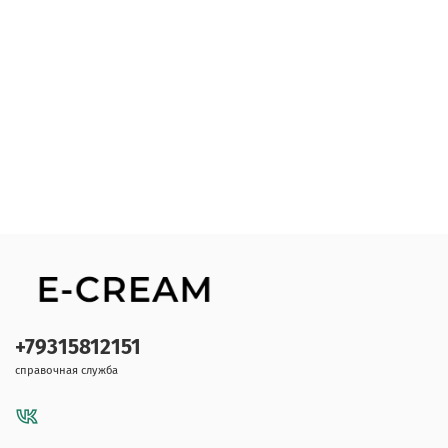
+79315812151
справочная служба