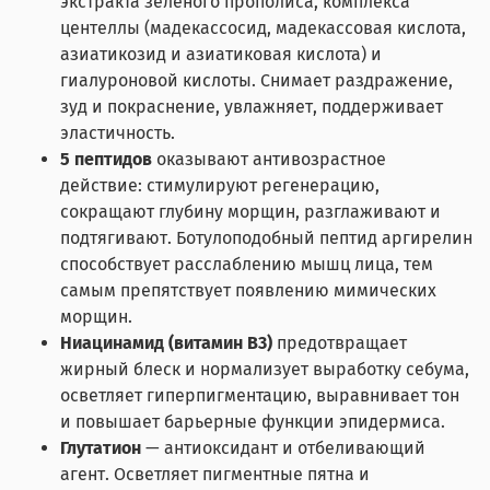
экстракта зелёного прополиса, комплекса
центеллы (мадекассосид, мадекассовая кислота,
азиатикозид и азиатиковая кислота) и
гиалуроновой кислоты. Снимает раздражение,
зуд и покраснение, увлажняет, поддерживает
эластичность.
5 пептидов
оказывают антивозрастное
действие: стимулируют регенерацию,
сокращают глубину морщин, разглаживают и
подтягивают. Ботулоподобный пептид аргирелин
способствует расслаблению мышц лица, тем
самым препятствует появлению мимических
морщин.
Ниацинамид (витамин B3)
предотвращает
жирный блеск и нормализует выработку себума,
осветляет гиперпигментацию, выравнивает тон
и повышает барьерные функции эпидермиса.
Глутатион
— антиоксидант и отбеливающий
агент. Осветляет пигментные пятна и