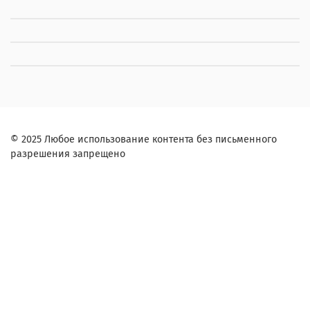
© 2025 Любое использование контента без письменного
разрешения запрещено
Заказ в один клик
Контактное лицо (ФИО):
Контактный телефон:
Согласие на обработку персональных данных