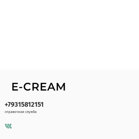
+79315812151
справочная служба