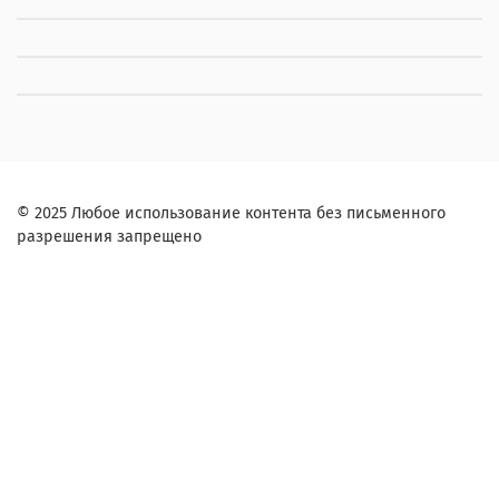
© 2025 Любое использование контента без письменного
разрешения запрещено
Заказ в один клик
Контактное лицо (ФИО):
Контактный телефон:
Согласие на обработку персональных данных