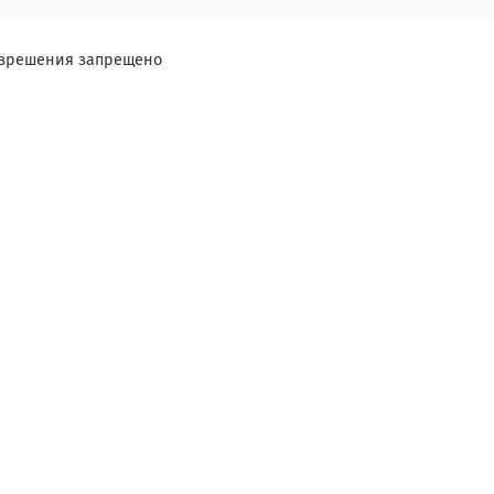
разрешения запрещено
Я ознакомлен и согласен с условиями
оферты и политики конфиденциальности
.