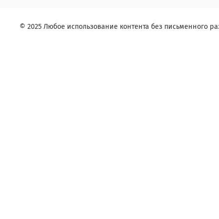
© 2025 Любое использование контента без письменного 
Заказ в один клик
Контактное лицо (ФИО):
Контактный телефон:
Согласие на обработку персональных данных
Комментарий:
Заказ в один клик