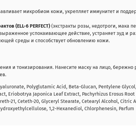
навливает микробиом кожи, укрепляет иммунитет и подде
актов (ELL-6 PERFECT)
(экстракты розы, недотроги, мака 
о выраженное успокаивающее дейcтвие, устраняет зуд и 
ающей среды и способствует обновлению кожи.
ния и тонизирования. Нанесите маску на лицо, бережно ра
ев.
yaluronate, Polyglutamic Acid, Beta-Glucan, Pentylene Glycol
act, Eriobotrya Japonica Leaf Extract, Pachyrhizus Erosus Root
th-21, Ceteth-20, Glyceryl Stearate, Cetearyl Alcohol, Citric A
Hydroxyethylcellulose, 1,2-Hexanediol, Chlorphenesin, Parfum