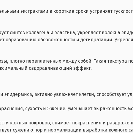
тельными экстрактами
в короткие сроки устраняет тусклос
ует синтез коллагена и эластина, укрепляет волокна эпид
ует образованию обезвоженности и дегидратации. Укрепл
зы, плотно переплетенных между собой. Такая текстура 
 максимальный оздоравливающий эффект.
ои эпидермиса, активно увлажняет клетки, способствует у
окраснения, сухость и жжение. Уменьшает выраженность 
ости кожных покровов, снимает покраснения и раздраже
ствует сужению пор и нормализации выработки кожного с