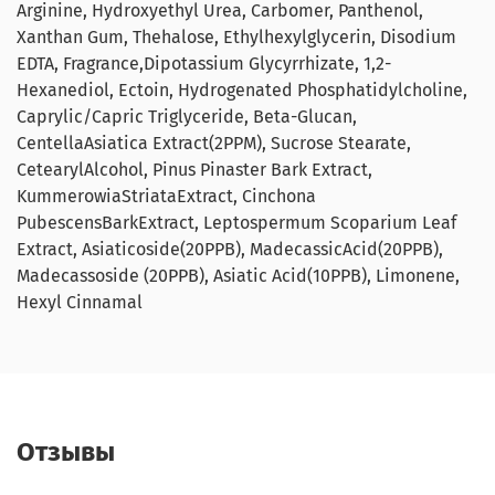
Arginine, Hydroxyethyl Urea, Carbomer, Panthenol,
Xanthan Gum, Thehalose, Ethylhexylglycerin, Disodium
EDTA, Fragrance,Dipotassium Glycyrrhizate, 1,2-
Hexanediol, Ectoin, Hydrogenated Phosphatidylcholine,
Caprylic/Capric Triglyceride, Beta-Glucan,
CentellaAsiatica Extract(2PPM), Sucrose Stearate,
CetearylAlcohol, Pinus Pinaster Bark Extract,
KummerowiaStriataExtract, Cinchona
PubescensBarkExtract, Leptospermum Scoparium Leaf
Extract, Asiaticoside(20PPB), MadecassicAcid(20PPB),
Madecassoside (20PPB), Asiatic Acid(10PPB), Limonene,
Hexyl Cinnamal
Отзывы