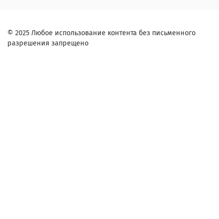
© 2025 Любое использование контента без письменного
разрешения запрещено
Заказ в один клик
Контактное лицо (ФИО):
Контактный телефон:
Согласие на обработку персональных данных
Я ознакомлен и согласен с условиями
оферты и политики конфиденциальности
.
Комментарий: