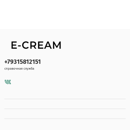
+79315812151
справочная служба