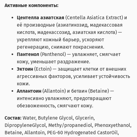
Активные компоненты:
Центелла азиатская
(Centella Asiatica Extract) и
её производные (азиатикозид, мадекассовая
кислота, мадекассозид, азиатская кислота) —
укрепляют кожный барьер, ускоряют
регенерацию, снимают покраснения.
Пантенол
(Panthenol) — увлажняет, смягчает
кожу, уменьшает раздражение.
Эктоин
(Ectoin) — защищает клетки от внешних
агрессивных факторов, усиливает устойчивость
кожи.
Аллантоин
(Allantoin) и бетаин (Betaine) —
интенсивно увлажняют, предотвращают
обезвоженность, смягчают кожу.
Состав:
Water, Butylene Glycol, Glycerin,
DipropyleneGlycol, Methy/propanediol, Phenoxyethanol,
Betaine, Allantoin, PEG-60 Hydrogenated CastorOil,