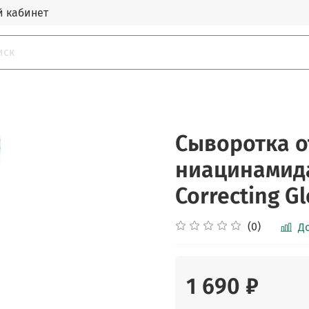
 кабинет
Сыворотка о
ниацинамида
Correcting G
(0)
Д
1 690 ₽