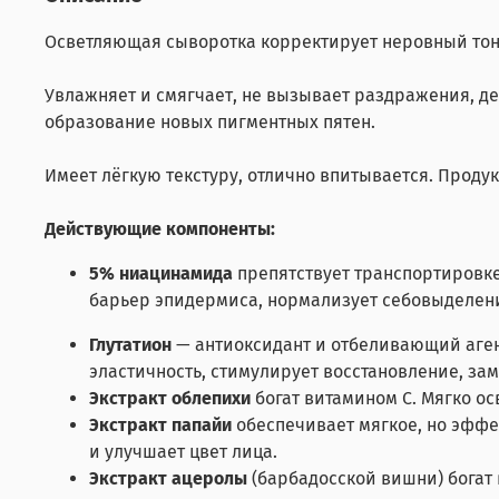
Осветляющая сыворотка
корректирует неровный тон
Увлажняет и смягчает, не вызывает раздражения, де
образование новых пигментных пятен.
Имеет лёгкую текстуру, отлично впитывается. Продук
Действующие компоненты:
5% ниацинамида
препятствует транспортировке
барьер эпидермиса, нормализует себовыделени
Глутатион
— антиоксидант и отбеливающий аген
эластичность, стимулирует восстановление, за
Экстракт облепихи
богат витамином C. Мягко ос
Экстракт папайи
обеспечивает мягкое, но эффе
и улучшает цвет лица.
Экстракт ацеролы
(барбадосской вишни) богат