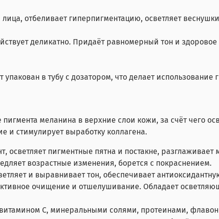
 лица, отбеливает гиперпигментацию, осветляет веснушки
йствует деликатно. Придаёт равномерный тон и здоровое
т упакован в тубу с дозатором, что делает использование
 пигмента меланина в верхние слои кожи, за счёт чего ос
е и стимулирует выработку коллагена.
т, осветляет пигментные пятна и постакне, разглаживает
медляет возрастные изменения, борется с покраснением.
ветляет и выравнивает тон, обеспечивает антиоксидантну
ктивное очищение и отшелушивание. Обладает осветляющ
 витамином С, минеральными солями, протеинами, флаво