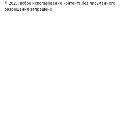
© 2025 Любое использование контента без письменного
разрешения запрещено
Заказ в один клик
Контактное лицо (ФИО):
Контактный телефон:
Согласие на обработку персональных данных
Я ознакомлен и согласен с условиями
оферты и политики конфиденциальности
.
Комментарий:
Заказ в один клик