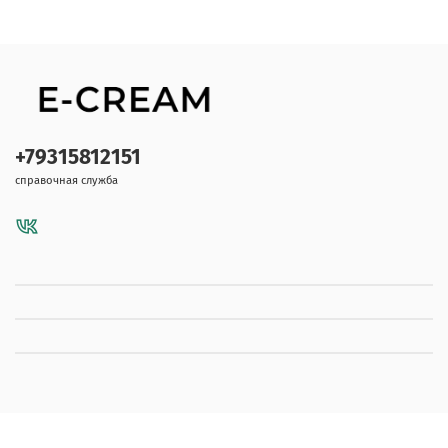
+79315812151
справочная служба