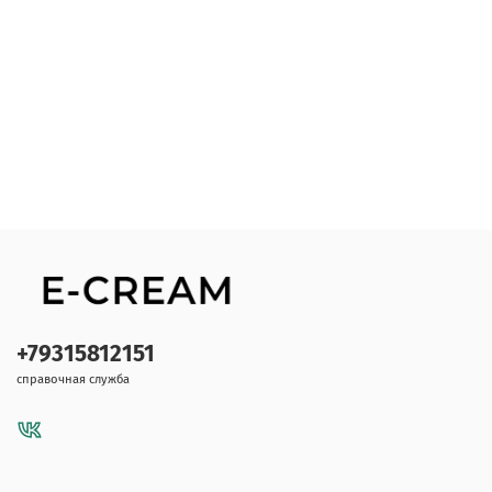
+79315812151
справочная служба