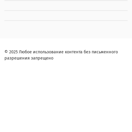
© 2025 Любое использование контента без письменного
разрешения запрещено
Заказ в один клик
Контактное лицо (ФИО):
Контактный телефон:
Согласие на обработку персональных данных
Я ознакомлен и согласен с условиями
оферты и политики конфиденциальности
.