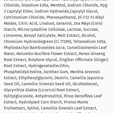
Chloride, Disodium Edta, Menthol, Sodium Chloride, Ppg-
3 Caprylyl Ether, Sodium Hydroxide,Caprylyl Glycol,
Cetrimonium Chloride, Phenoxyethanol, Di-C12-13 Alkyl
Malate, Citric Acid, Linalool, Geraniol, Zea Mays (Corn)
Starch, Microcrystalline Cellulose, Lactose, Sucrose,
Limonene, Benzyl Salicylate, Malt Extract, Alcohol,
Chromium Hydroxidegreen (Ci 77289), Tetrasodium Edta,
Phyllostachys Bambusoides Juice, Camelliasinensis Leaf
Water, Nelumbo Nucifera Flower Extract, Panax Ginseng
Root Extract, Butylene Glycol, Zingiber Officinale (Ginger)
Root Extract, Hydrogenatedlecithin,
Phosphatidylcholine, Xanthan Gum, Mentha Arvensis
Extract, Ethylhexylglycerin, Dextrin, Camellia Japonica
Seed Oil, Camellia Sinensis Seed Oil, Alcoholdenat.,
Glycyrrhiza Glabra (Licorice) Root Extract,
Xylitylglucoside, Anhydroxylitol, Pinus Densiflora Leaf
Extract, Hydrolyzed Corn Starch, Prunus Mume
Fruitextract, Xylitol, Camellia Sinensis Leaf Extract,