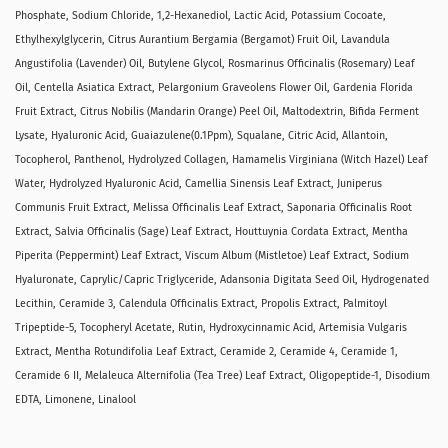
Phosphate, Sodium Chloride, 1,2-Hexanediol, Lactic Acid, Potassium Cocoate,
Ethylhexylglycerin, Citrus Aurantium Bergamia (Bergamot) Fruit Oil, Lavandula
Angustifolia (Lavender) Oil, Butylene Glycol, Rosmarinus Officinalis (Rosemary) Leaf
Oil, Centella Asiatica Extract, Pelargonium Graveolens Flower Oil, Gardenia Florida
Fruit Extract, Citrus Nobilis (Mandarin Orange) Peel Oil, Maltodextrin, Bifida Ferment
Lysate, Hyaluronic Acid, Guaiazulene(0.1Ppm), Squalane, Citric Acid, Allantoin,
Tocopherol, Panthenol, Hydrolyzed Collagen, Hamamelis Virginiana (Witch Hazel) Leaf
Water, Hydrolyzed Hyaluronic Acid, Camellia Sinensis Leaf Extract, Juniperus
Communis Fruit Extract, Melissa Officinalis Leaf Extract, Saponaria Officinalis Root
Extract, Salvia Officinalis (Sage) Leaf Extract, Houttuynia Cordata Extract, Mentha
Piperita (Peppermint) Leaf Extract, Viscum Album (Mistletoe) Leaf Extract, Sodium
Hyaluronate, Caprylic/​Capric Triglyceride, Adansonia Digitata Seed Oil, Hydrogenated
Lecithin, Ceramide 3, Calendula Officinalis Extract, Propolis Extract, Palmitoyl
Tripeptide-5, Tocopheryl Acetate, Rutin, Hydroxycinnamic Acid, Artemisia Vulgaris
Extract, Mentha Rotundifolia Leaf Extract, Ceramide 2, Ceramide 4, Ceramide 1,
Ceramide 6 II, Melaleuca Alternifolia (Tea Tree) Leaf Extract, Oligopeptide-1, Disodium
EDTA, Limonene, Linalool