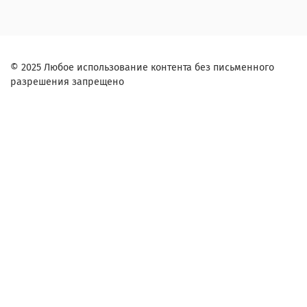
© 2025 Любое использование контента без письменного
разрешения запрещено
Заказ в один клик
Контактное лицо (ФИО):
Контактный телефон:
Согласие на обработку персональных данных
Я ознакомлен и согласен с условиями
оферты и политики конфиденциальности
.
Комментарий: