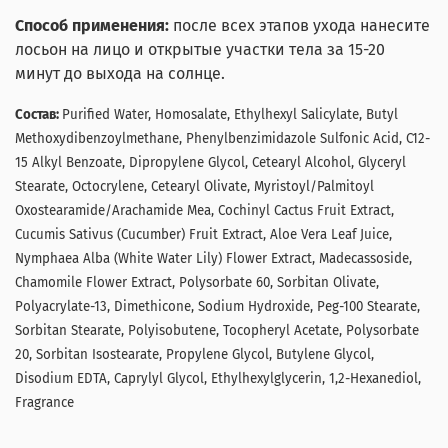
Способ применения:
после всех этапов ухода нанесите
лосьон на лицо и открытые участки тела за 15-20
минут до выхода на солнце.
Состав:
Purified Water, Homosalate, Ethylhexyl Salicylate, Butyl
Methoxydibenzoylmethane, Phenylbenzimidazole Sulfonic Acid, C12-
15 Alkyl Benzoate, Dipropylene Glycol, Cetearyl Alcohol, Glyceryl
Stearate, Octocrylene, Cetearyl Olivate, Myristoyl/Palmitoyl
Oxostearamide/Arachamide Mea, Cochinyl Cactus Fruit Extract,
Cucumis Sativus (Cucumber) Fruit Extract, Aloe Vera Leaf Juice,
Nymphaea Alba (White Water Lily) Flower Extract, Madecassoside,
Chamomile Flower Extract, Polysorbate 60, Sorbitan Olivate,
Polyacrylate-13, Dimethicone, Sodium Hydroxide, Peg-100 Stearate,
Sorbitan Stearate, Polyisobutene, Tocopheryl Acetate, Polysorbate
20, Sorbitan Isostearate, Propylene Glycol, Butylene Glycol,
Disodium EDTA, Caprylyl Glycol, Ethylhexylglycerin, 1,2-Hexanediol,
Fragrance