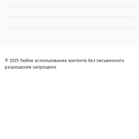
© 2025 Любое использование контента без письменного
разрешения запрещено
Заказ в один клик
Контактное лицо (ФИО):
Контактный телефон:
Согласие на обработку персональных данных