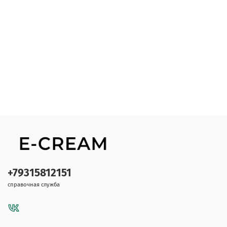
+79315812151
справочная служба