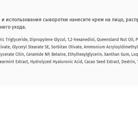
и использования сыворотки нанесите крем на лицо, расп
него ухода.
ric Triglyceride, Dipropylene Glycol, 1,2-hexanediol, Queensland Nut Oil, 
Olivate, Glyceryl Stearate SE, Sorbitan Olivate, Ammonium Acryloyldimeth
lycerate Citin, Ceramide NP, Betaine, Ethylhexylglycerin, Xanthan Gum, Loq
pearmint Extract, Hydrolyzed Hyaluronic Acid, Cacao Seed Extract, Dextrin,