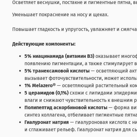
Осветляет веснушки, постакне и пигментные пятна,
Уменьшает покраснение на носу и щеках.
Повышает гладкость и упругость, увлажняет и смягч
Действующие компоненты:
5% ниацинамида (витамин B3)
оказывает многоф
появлению пигментации, а также стимулирует в
5% транексамовой кислоты
— осветляющий акти
вызывает фоточувствительности, может использ
1% Melazero®
— осветляющий растительный комп
5 церамидов (0,1%)
схожи с липидами эпидермис
влаги и снижают чувствительность к внешним 
Полипептид аскорбиновой кислоты
— форма вит
синтез коллагена, отбеливает пигментные пят
Гиалуронат натрия
— гиалуроновая кислота с н
и сглаживает рельеф. Гиалуронат натрия для с