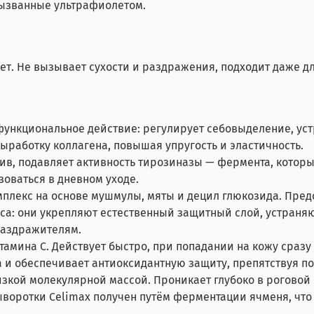
 вызванные ультрафиолетом.
ает. Не вызывает сухости и раздражения, подходит даже д
ункциональное действие: регулирует себовыделение, устр
ыработку коллагена, повышая упругость и эластичность.
в, подавляет активность тирозиназы — фермента, которы
оваться в дневном уходе.
лекс на основе мушмулы, мяты и децил глюкозида. Пред
а: они укрепляют естественный защитный слой, устраня
раздражителям.
амина C. Действует быстро, при попадании на кожу сразу
на и обеспечивает антиоксидантную защиту, препятствуя 
изкой молекулярной массой. Проникает глубоко в роговой
ыворотки Celimax получен путём ферментации ячменя, что