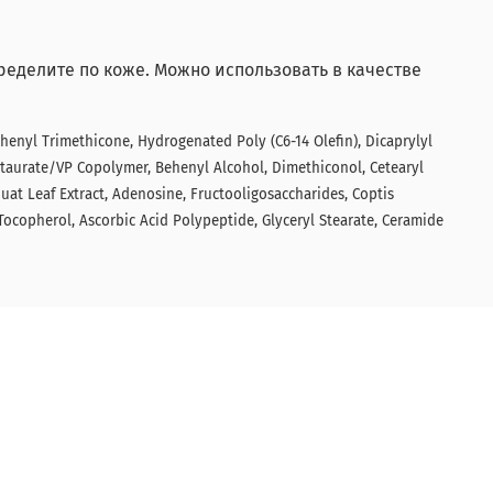
ределите по коже. Можно использовать в качестве
Phenyl Trimethicone, Hydrogenated Poly (C6-14 Olefin), Dicaprylyl
yltaurate/VP Copolymer, Behenyl Alcohol, Dimethiconol, Cetearyl
uat Leaf Extract, Adenosine, Fructooligosaccharides, Coptis
 Tocopherol, Ascorbic Acid Polypeptide, Glyceryl Stearate, Ceramide