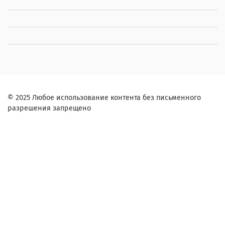
© 2025 Любое использование контента без письменного
разрешения запрещено
Заказ в один клик
Контактное лицо (ФИО):
Контактный телефон:
Согласие на обработку персональных данных