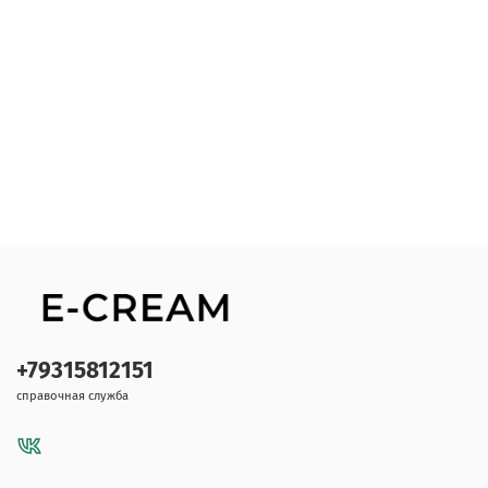
+79315812151
справочная служба