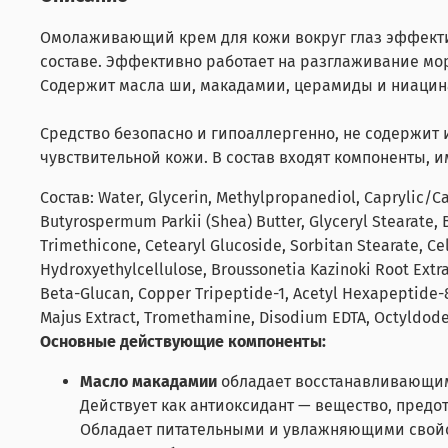
Омолаживающий крем для кожи вокруг глаз эффектив
составе. Эффективно работает на разглаживание мор
Содержит масла ши, макадамии, церамиды и ниаци
Средство безопасно и гипоаллергенно, не содержит 
чувствительной кожи.
В состав входят компоненты, 
Состав: Water, Glycerin, Methylpropanediol, Caprylic/C
Butyrospermum Parkii (Shea) Butter, Glyceryl Stearate,
Trimethicone, Cetearyl Glucoside, Sorbitan Stearate, 
Hydroxyethylcellulose, Broussonetia Kazinoki Root Extrac
Beta-Glucan, Copper Tripeptide-1, Acetyl Hexapeptide
Majus Extract, Tromethamine, Disodium EDTA, Octyldodec
Основные действующие компоненты:
Масло макадамии
обладает восстанавливающим 
Действует как антиоксидант — вещество, пред
Обладает питательными и увлажняющими свойст