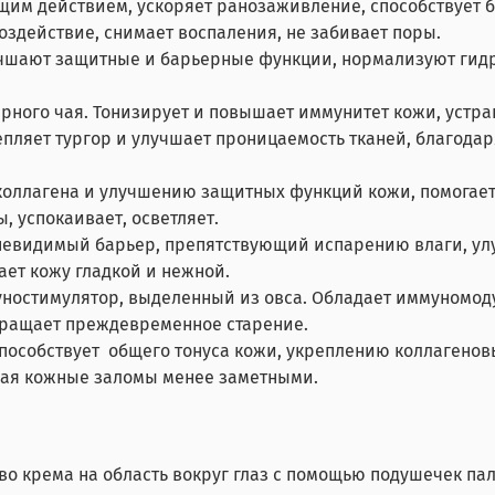
м действием, ускоряет ранозаживление, способствует б
здействие, снимает воспаления, не забивает поры.
чшают защитные и барьерные функции, нормализуют гид
ого чая. Тонизирует и повышает иммунитет кожи, устраня
ляет тургор и улучшает проницаемость тканей, благодар
 коллагена и улучшению защитных функций кожи, помогае
, успокаивает, осветляет.
невидимый барьер, препятствующий испарению влаги, улу
ает кожу гладкой и нежной.
уностимулятор, выделенный из овса. Обладает иммуномо
вращает преждевременное старение.
пособствует общего тонуса кожи, укреплению коллагено
елая кожные заломы менее заметными.
о крема на область вокруг глаз с помощью подушечек па