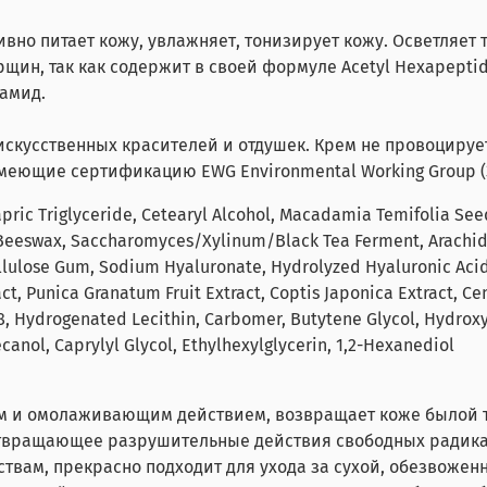
но питает кожу, увлажняет, тонизирует кожу. Осветляет 
щин, так как содержит в своей формуле Acetyl Hexapepti
намид.
искусственных красителей и отдушек.
Крем не провоцирует
имеющие сертификацию EWG Environmental Working Group (
apric Triglyceride, Cetearyl Alcohol, Macadamia Temifolia S
 Beeswax, Saccharomyces/Xylinum/Black Tea Ferment, Arachidy
Cellulose Gum, Sodium Hyaluronate, Hydrolyzed Hyaluronic Aci
t, Punica Granatum Fruit Extract, Coptis Japonica Extract, Ce
-8, Hydrogenated Lecithin, Carbomer, Butytene Glycol, Hydr
anol, Caprylyl Glycol, Ethylhexylglycerin, 1,2-Hexanediol
и омолаживающим действием, возвращает коже былой тону
отвращающее разрушительные действия свободных радикал
вам, прекрасно подходит для ухода за сухой, обезвоженн