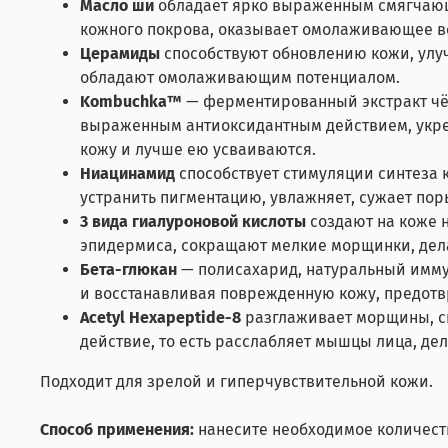
Масло ши
обладает ярко выраженным смягчающи
кожного покрова, оказывает омолаживающее во
Церамиды
способствуют обновлению кожи, улу
обладают омолаживающим потенциалом.
Kombuchka™
— ферментированный экстракт чёрн
выраженным антиоксидантным действием, укреп
кожу и лучше ею усваиваются.
Ниацинамид
способствует стимуляции синтеза
устранить пигментацию, увлажняет, сужает поры
3 вида гиалуроновой кислоты
создают на коже 
эпидермиса, сокращают мелкие морщинки, дел
Бета-глюкан
— полисахарид, натуральный имм
и восстанавливая поврежденную кожу, предот
Acetyl Hexapeptide-8
разглаживает морщины, с
действие, то есть расслабляет мышцы лица, д
Подходит для зрелой и гиперчувствительной кожи.
Способ применения:
нанесите необходимое количеств