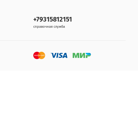
+79315812151
справочная служба