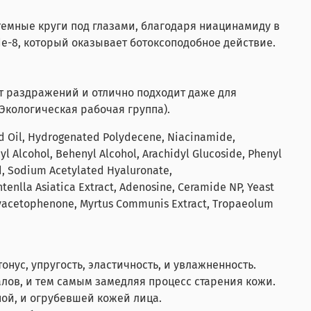
темные круги под глазами, благодаря ниацинамиду в
de-8, который оказывает ботоксоподобное действие.
 раздражений и отлично подходит даже для
Экологическая рабочая группа).
eed Oil, Hydrogenated Polydecene, Niacinamide,
l Alcohol, Behenyl Alcohol, Arachidyl Glucoside, Phenyl
d, Sodium Acetylated Hyaluronate,
ntenlla Asiatica Extract, Adenosine, Ceramide NP, Yeast
oxyacetophenone, Myrtus Communis Extract, Tropaeolum
с, упругость, эластичность, и увлажненность.
ов, и тем самым замедляя процесс старения кожи.
ой, и огрубевшей кожей лица.