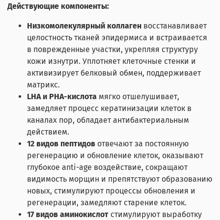
Действующие компоненты:
Низкомолекулярный коллаген
восстанавливает
целостность тканей эпидермиса и встраивается
в поврежденные участки, укрепляя структуру
кожи изнутри. Уплотняет клеточные стенки и
активизирует белковый обмен, поддерживает
матрикс.
LHA и PHA-кислота
мягко отшелушивает,
замедляет процесс кератинизации клеток в
каналах пор, обладает антибактериальным
действием.
1
2 видов пептидов
отвечают за постоянную
регенерацию и обновление клеток, оказывают
глубокое anti-age воздействие, сокращают
видимость морщин и препятствуют образованию
новых, стимулируют процессы обновления и
регенерации, замедляют старение клеток.
17 видов аминокислот
стимулируют выработку