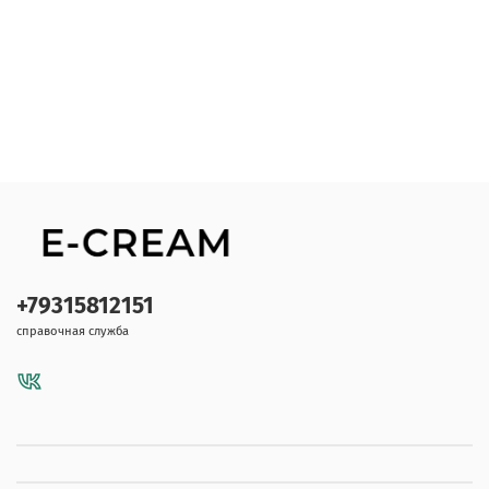
+79315812151
справочная служба