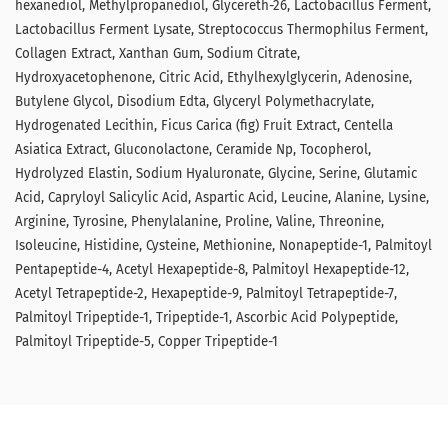
hexanediol, Methylpropanediol, Glycereth-26, Lactobacillus Ferment,
Lactobacillus Ferment Lysate, Streptococcus Thermophilus Ferment,
Collagen Extract, Xanthan Gum, Sodium Citrate,
Hydroxyacetophenone, Citric Acid, Ethylhexylglycerin, Adenosine,
Butylene Glycol, Disodium Edta, Glyceryl Polymethacrylate,
Hydrogenated Lecithin, Ficus Carica (fig) Fruit Extract, Centella
Asiatica Extract, Gluconolactone, Ceramide Np, Tocopherol,
Hydrolyzed Elastin, Sodium Hyaluronate, Glycine, Serine, Glutamic
Acid, Capryloyl Salicylic Acid, Aspartic Acid, Leucine, Alanine, Lysine,
Arginine, Tyrosine, Phenylalanine, Proline, Valine, Threonine,
Isoleucine, Histidine, Cysteine, Methionine, Nonapeptide-1, Palmitoyl
Pentapeptide-4, Acetyl Hexapeptide-8, Palmitoyl Hexapeptide-12,
Acetyl Tetrapeptide-2, Hexapeptide-9, Palmitoyl Tetrapeptide-7,
Palmitoyl Tripeptide-1, Tripeptide-1, Ascorbic Acid Polypeptide,
Palmitoyl Tripeptide-5, Copper Tripeptide-1