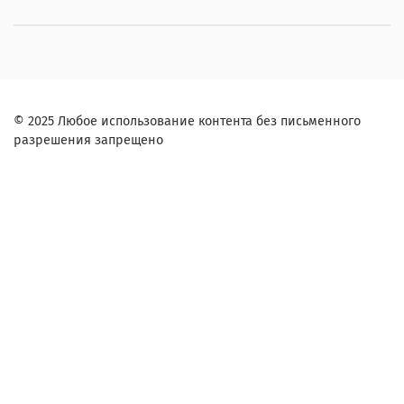
© 2025 Любое использование контента без письменного
разрешения запрещено
Заказ в один клик
Контактное лицо (ФИО):
Контактный телефон:
Согласие на обработку персональных данных
Я ознакомлен и согласен с условиями
оферты и политики конфиденциальности
.