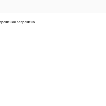
разрешения запрещено
Я ознакомлен и согласен с условиями
оферты и политики конфиденциальности
.