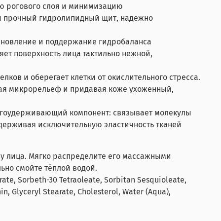
ю рогового слоя и минимизацию
я прочный гидролипидный щит, надежно
ановление и поддержание гидробаланса
яет поверхность лица тактильно нежной,
лков и оберегает клетки от окислительного стресса.
вая микрорельеф и придавая коже ухоженный,
лагоудерживающий компонент: связывает молекулы
ддерживая исключительную эластичность тканей
жу лица. Мягко распределите его массажными
ьно смойте тёплой водой.
arate, Sorbeth-30 Tetraoleate, Sorbitan Sesquioleate,
, Glyceryl Stearate, Cholesterol, Water (Aqua),