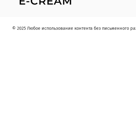
© 2025 Любое использование контента без письменного 
Заказ в один клик
Контактное лицо (ФИО):
Контактный телефон:
Согласие на обработку персональных данных
Комментарий: