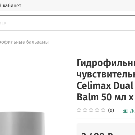
 кабинет
рофильные бальзамы
Гидрофильн
чувствитель
Celimax Dual 
Balm 50 мл х
(0)
Д