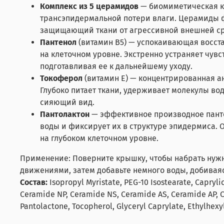
Комплекс из 5 церамидов
— биомиметическая к
трансэпидермальной потери влаги. Церамиды 
защищающий ткани от агрессивной внешней с
Пантенол
(витамин B5) — успокаивающая восст
на клеточном уровне. Экстренно устраняет чувс
подготавливая ее к дальнейшему уходу.
Токоферол
(витамин E) — концентрированная ан
Глубоко питает ткани, удерживает молекулы в
сияющий вид.
Пантолактон
— эффективное производное панто
воды и фиксирует их в структуре эпидермиса.
на глубоком клеточном уровне.
Применение: Поверните крышку, чтобы набрать нужн
движениями, затем добавьте немного воды, добивая
Состав:
Isopropyl Myristate, PEG-10 Isostearate, Capryli
Ceramide NP, Ceramide NS, Ceramide AS, Ceramide AP, Ce
Pantolactone, Tocopherol, Glyceryl Caprylate, Ethylhexyl