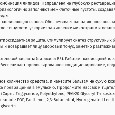
омбинация липидов. Направлена на глубокую реставраци
физиологично заполняют межклеточные пустоты, создава
реды.
анавливающая основа. Обеспечивает направленное восст
тво стянутости, ускоряет заживление микротравм и оставл
тиоксидантная защита. Стимулирует синтез структурных бе
оды и возвращает лицу здоровый тонус, заметно разглажи
теновой кислоты (витамина B5). Работает как мощный в
 Обеспечивает пролонгированное кондиционирование, по
ое количество средства, и нанесите бальзам на сухую ко
сь превращения в эмульсию. Продолжите массаж и тщател
c/Capric Triglyceride, Polyethylene, PEG-20 Glyceryl Triisoste
ramide EOP, Panthenol, 2,3-Butanediol, Hydrogenated Lecithin
glycerin.